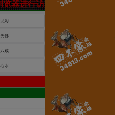
问！
金龙彩
金光佛
猪八戒
锋心水