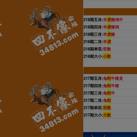
218期五肖:
羊
虎
猴鸡牛
218期四肖:
羊
虎
猴鸡
218期三肖:
羊
虎
猴
218期二肖:
羊
虎
218期单双:
双数
218期大小:
小数
217期五肖:
兔
蛇
牛猪龙
217期四肖:
兔
蛇
牛猪
217期三肖:
兔
蛇
牛
217期二肖:
兔
蛇
217期单双:
双数
217期大小:
大数