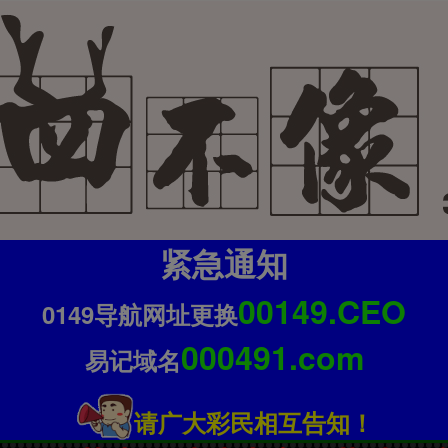
紧急通知
00149.CEO
0149导航网址更换
000491.com
易记域名
请广大彩民相互告知！