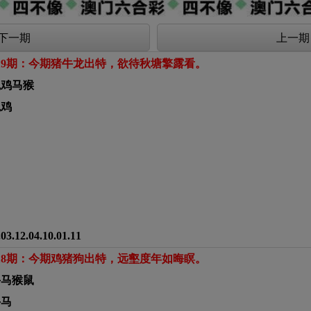
下一期
上一期
19期：今期猪牛龙
出特，欲待秋塘擎露看
。
兔鸡马猴
兔鸡
.12.04.10.01.11
18期：今期鸡猪狗
出特，远壑度年如晦瞑
。
牛马猴鼠
牛马