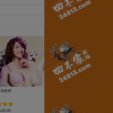
娱乐软件
件
01.01